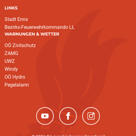
LINKS
Stadt Enns
Bezirks-Feuerwehrkommando LL
WARNUNGEN & WETTER
OÖ Zivilschutz
ZAMG
UWZ
Windy
OÖ Hydro
Pegelalarm
(neues Fenster)
(neues Fenster)
(neues Fenster)