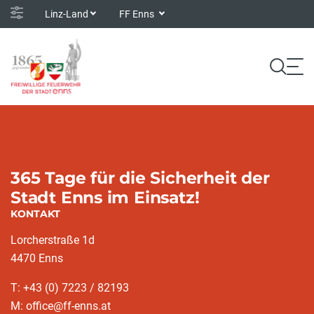
Linz-Land
FF Enns
365 Tage für die Sicherheit der
Stadt Enns im Einsatz!
KONTAKT
Lorcherstraße 1d
4470 Enns
T: +43 (0) 7223 / 82193
M: office@ff-enns.at