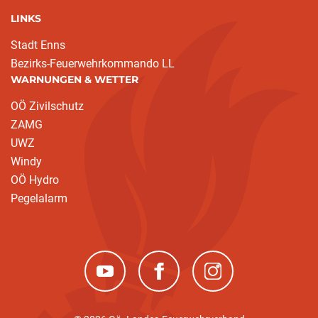
LINKS
Stadt Enns
Bezirks-Feuerwehrkommando LL
WARNUNGEN & WETTER
OÖ Zivilschutz
ZAMG
UWZ
Windy
OÖ Hydro
(current)
Pegelalarm
(neues Fenster)
(neues Fenster)
(neues Fenster)