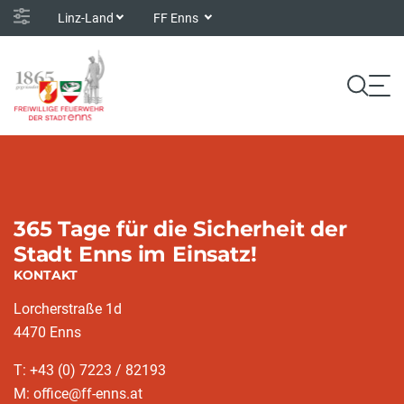
Linz-Land
FF Enns
365 Tage für die Sicherheit der
Stadt Enns im Einsatz!
KONTAKT
Lorcherstraße 1d
4470 Enns
T: +43 (0) 7223 / 82193
M: office@ff-enns.at