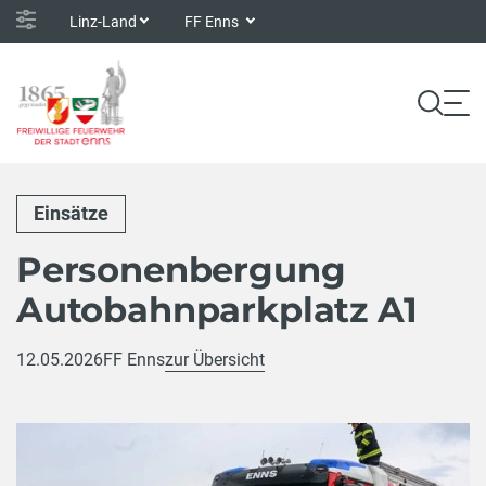
Linz-Land
FF Enns
Einsätze
Personenbergung
Autobahnparkplatz A1
12.05.2026
FF Enns
zur Übersicht