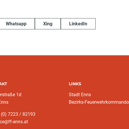
Whatsapp
Xing
LinkedIn
AKT
LINKS
rstraße 1d
Stadt Enns
Enns
Bezirks-Feuerwehrkommando
 (0) 7223 / 82193
ice@ff-enns.at