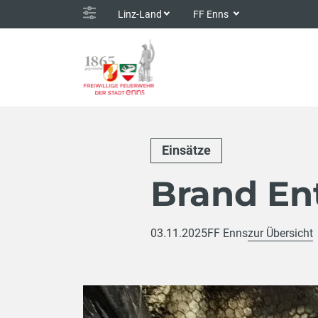
Linz-Land
FF Enns
Einsätze
Brand En
03.11.2025
FF Enns
zur Übersicht