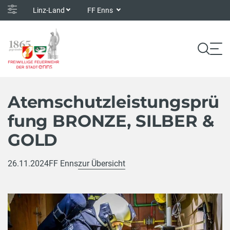
Linz-Land
FF Enns
Atemschutzleistungsprü
fung BRONZE, SILBER &
GOLD
26.11.2024
FF Enns
zur Übersicht