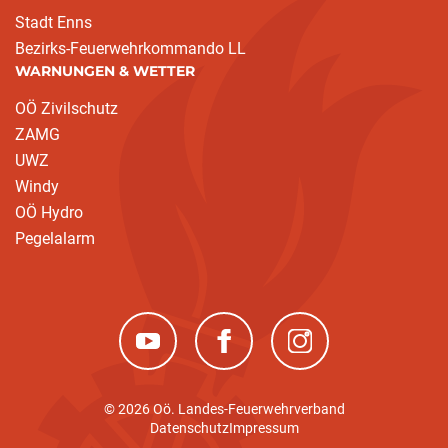
Stadt Enns
Bezirks-Feuerwehrkommando LL
WARNUNGEN & WETTER
OÖ Zivilschutz
ZAMG
UWZ
Windy
OÖ Hydro
Pegelalarm
(neues Fenster)
(neues Fenster)
(neues Fenster)
© 2026 Oö. Landes-Feuerwehrverband
Datenschutz
Impressum